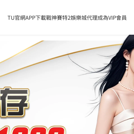
最新消息
KU集團
娛樂城介紹
娛樂城優惠
娛樂